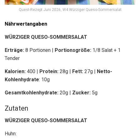
Quest-Rezept Juni 2026, W4 Würziger Queso-Sommersalat
Nährwertangaben
WÜRZIGER QUESO-SOMMERSALAT
Erträge:
8 Portionen |
Portionsgröße:
1/8 Salat + 1
Tender
Kalorien:
400 |
Protein:
28g
|
Fett:
27g |
Netto-
Kohlenhydrate
: 10g
Gesamtkohlenhydrate:
20g |
Zucker:
5g
Zutaten
WÜRZIGER QUESO-SOMMERSALAT
Huhn: