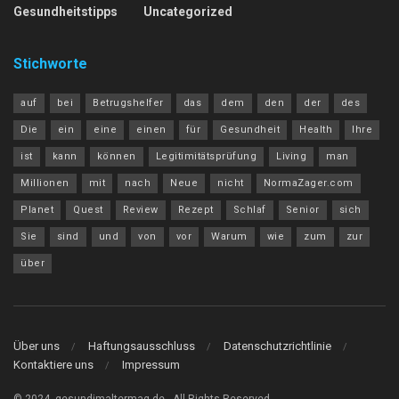
Gesundheitstipps
Uncategorized
Stichworte
auf
bei
Betrugshelfer
das
dem
den
der
des
Die
ein
eine
einen
für
Gesundheit
Health
Ihre
ist
kann
können
Legitimitätsprüfung
Living
man
Millionen
mit
nach
Neue
nicht
NormaZager.com
Planet
Quest
Review
Rezept
Schlaf
Senior
sich
Sie
sind
und
von
vor
Warum
wie
zum
zur
über
Über uns
Haftungsausschluss
Datenschutzrichtlinie
Kontaktiere uns
Impressum