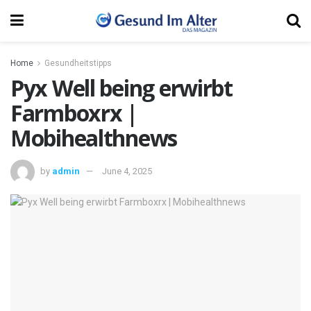
Home
Gesundheitstipps
Pyx Well being erwirbt
Farmboxrx |
Mobihealthnews
by
admin
June 4, 2025