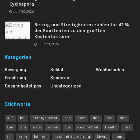
Cyclospora
JULY 30, 2026
Betrug und Streitigkeiten zählen für 42 %
der Emittenten zu den größten
Kostenfaktoren
JULY 29, 2026
Kategorien
Bewegung
Schlaf
Wohlbefinden
Ernährung
Senioren
Gesundheitstipps
Uncategorized
Stichworte
auf
bei
Betrugshelfer
das
dem
den
der
des
Die
ein
eine
einen
für
Gesundheit
Health
Ihre
ist
kann
können
Legitimitätsprüfung
Living
man