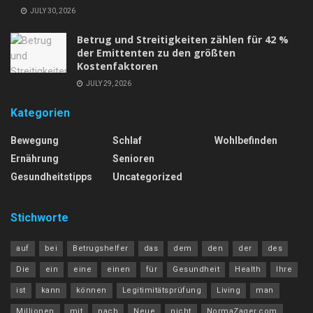
JULY 30, 2026
Betrug und Streitigkeiten zählen für 42 %
der Emittenten zu den größten
Kostenfaktoren
JULY 29, 2026
Kategorien
Bewegung
Schlaf
Wohlbefinden
Ernährung
Senioren
Gesundheitstipps
Uncategorized
Stichworte
auf
bei
Betrugshelfer
das
dem
den
der
des
Die
ein
eine
einen
für
Gesundheit
Health
Ihre
ist
kann
können
Legitimitätsprüfung
Living
man
Millionen
mit
nach
Neue
nicht
NormaZager.com