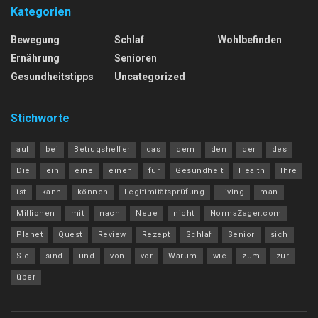
Kategorien
Bewegung
Schlaf
Wohlbefinden
Ernährung
Senioren
Gesundheitstipps
Uncategorized
Stichworte
auf
bei
Betrugshelfer
das
dem
den
der
des
Die
ein
eine
einen
für
Gesundheit
Health
Ihre
ist
kann
können
Legitimitätsprüfung
Living
man
Millionen
mit
nach
Neue
nicht
NormaZager.com
Planet
Quest
Review
Rezept
Schlaf
Senior
sich
Sie
sind
und
von
vor
Warum
wie
zum
zur
über