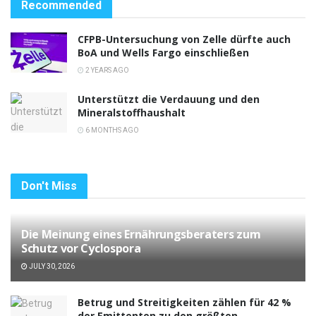
Recommended
CFPB-Untersuchung von Zelle dürfte auch
BoA und Wells Fargo einschließen
2 YEARS AGO
Unterstützt die Verdauung und den
Mineralstoffhaushalt
6 MONTHS AGO
Don't Miss
Die Meinung eines Ernährungsberaters zum
Schutz vor Cyclospora
JULY 30, 2026
Betrug und Streitigkeiten zählen für 42 %
der Emittenten zu den größten