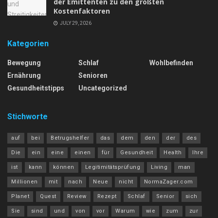
der Emittenten zu den größten
Kostenfaktoren
JULY 29, 2026
Kategorien
Bewegung
Schlaf
Wohlbefinden
Ernährung
Senioren
Gesundheitstipps
Uncategorized
Stichworte
auf
bei
Betrugshelfer
das
dem
den
der
des
Die
ein
eine
einen
für
Gesundheit
Health
Ihre
ist
kann
können
Legitimitätsprüfung
Living
man
Millionen
mit
nach
Neue
nicht
NormaZager.com
Planet
Quest
Review
Rezept
Schlaf
Senior
sich
Sie
sind
und
von
vor
Warum
wie
zum
zur