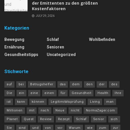
der Emittenten zu den größten
Kostenfaktoren
JULY 29, 2026
Kategorien
Bewegung
Schlaf
Wohlbefinden
Ernährung
Senioren
Gesundheitstipps
Uncategorized
Stichworte
auf
bei
Betrugshelfer
das
dem
den
der
des
Die
ein
eine
einen
für
Gesundheit
Health
Ihre
ist
kann
können
Legitimitätsprüfung
Living
man
Millionen
mit
nach
Neue
nicht
NormaZager.com
Planet
Quest
Review
Rezept
Schlaf
Senior
sich
Sie
sind
und
von
vor
Warum
wie
zum
zur