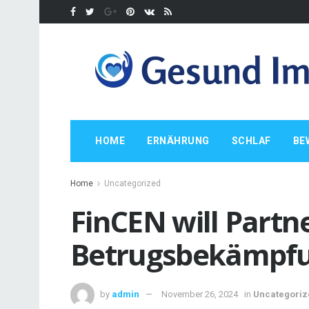
HOME
ERNÄHRUNG
SCHLAF
BE
Home
Uncategorized
FinCEN will Partn
Betrugsbekämpf
by
admin
November 26, 2024
in
Uncategoriz