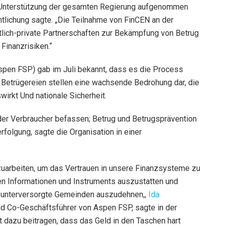
 Unterstützung der gesamten Regierung aufgenommen
entlichung sagte. „Die Teilnahme von FinCEN an der
lich-private Partnerschaften zur Bekämpfung von Betrug
 Finanzrisiken.“
spen FSP) gab im Juli bekannt, dass es die Process
Betrügereien stellen eine wachsende Bedrohung dar, die
swirkt
Und
nationale Sicherheit.
der Verbraucher befassen; Betrug und
Betrugsprävention
folgung, sagte die Organisation in einer
uarbeiten, um das Vertrauen in unsere Finanzsysteme zu
en Informationen und Instruments auszustatten und
f unterversorgte Gemeinden auszudehnen
,,
Ida
nd Co-Geschäftsführer von Aspen FSP, sagte in der
 dazu beitragen, dass das Geld in den Taschen hart