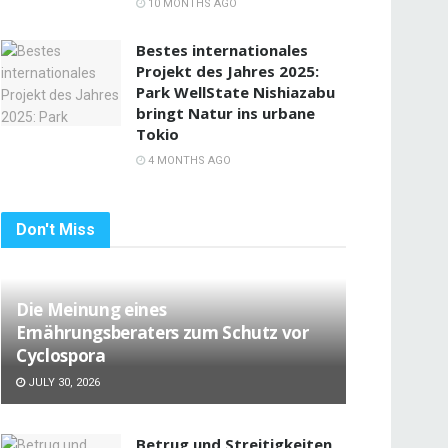
10 MONTHS AGO
Bestes internationales
Projekt des Jahres 2025:
Park WellState Nishiazabu
bringt Natur ins urbane
Tokio
4 MONTHS AGO
Don't Miss
Die Meinung eines
Ernährungsberaters zum Schutz vor
Cyclospora
JULY 30, 2026
Betrug und Streitigkeiten