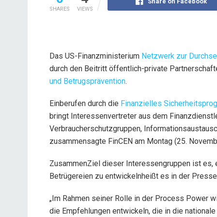
Share on Facebook
SHARES
VIEWS
Das US-Finanzministerium
Netzwerk zur Durchset
durch den Beitritt öffentlich-private Partnerscha
und Betrugsprävention
.
Einberufen
durch die
Finanzielles Sicherheitspro
bringt Interessenvertreter aus dem Finanzdienst
Verbraucherschutzgruppen, Informationsaustaus
zusammen
sagte FinCEN am Montag (25. Novem
Zusammen
Ziel dieser Interessengruppen ist es,
Betrügereien zu entwickeln
heißt es in der Presse
„Im Rahmen seiner Rolle in der Process Power wi
die Empfehlungen entwickeln, die in die nationa