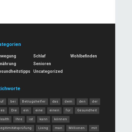
ategorien
ewegung
Schlaf
Wohlbefinden
rnährung
Senioren
esundheitstipps
Uncategorized
tichworte
auf
bei
Betrugshelfer
das
dem
den
der
des
Die
ein
eine
einen
für
Gesundheit
Health
Ihre
ist
kann
können
egitimitätsprüfung
Living
man
Millionen
mit