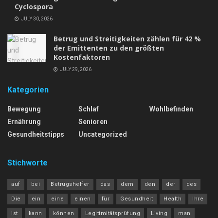
Cyclospora
JULY 30, 2026
Betrug und Streitigkeiten zählen für 42 %
der Emittenten zu den größten
Kostenfaktoren
JULY 29, 2026
Kategorien
Bewegung
Schlaf
Wohlbefinden
Ernährung
Senioren
Gesundheitstipps
Uncategorized
Stichworte
auf
bei
Betrugshelfer
das
dem
den
der
des
Die
ein
eine
einen
für
Gesundheit
Health
Ihre
ist
kann
können
Legitimitätsprüfung
Living
man