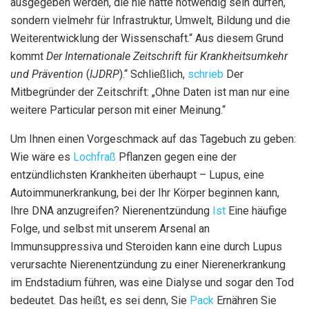
ausgegeben werden, die nie hätte notwendig sein dürfen,
sondern vielmehr für Infrastruktur, Umwelt, Bildung und die
Weiterentwicklung der Wissenschaft.“ Aus diesem Grund
kommt
Der
Internationale Zeitschrift für Krankheitsumkehr
und Prävention
(
IJDRP
).“ Schließlich,
schrieb
Der
Mitbegründer der Zeitschrift: „Ohne Daten ist man nur eine
weitere Particular person mit einer Meinung.“
Um Ihnen einen Vorgeschmack auf das Tagebuch zu geben:
Wie wäre es
Lochfraß
Pflanzen gegen eine der
entzündlichsten Krankheiten überhaupt – Lupus, eine
Autoimmunerkrankung, bei der Ihr Körper beginnen kann,
Ihre DNA anzugreifen? Nierenentzündung
Ist
Eine häufige
Folge, und selbst mit unserem Arsenal an
Immunsuppressiva und Steroiden kann eine durch Lupus
verursachte Nierenentzündung zu einer Nierenerkrankung
im Endstadium führen, was eine Dialyse und sogar den Tod
bedeutet. Das heißt, es sei denn, Sie
Pack
Ernähren Sie