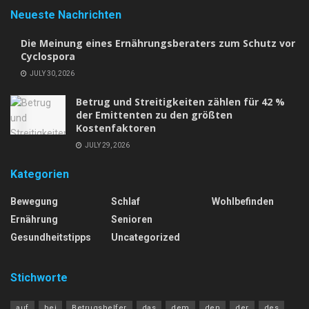
Neueste Nachrichten
Die Meinung eines Ernährungsberaters zum Schutz vor
Cyclospora
JULY 30, 2026
Betrug und Streitigkeiten zählen für 42 %
der Emittenten zu den größten
Kostenfaktoren
JULY 29, 2026
Kategorien
Bewegung
Schlaf
Wohlbefinden
Ernährung
Senioren
Gesundheitstipps
Uncategorized
Stichworte
auf
bei
Betrugshelfer
das
dem
den
der
des