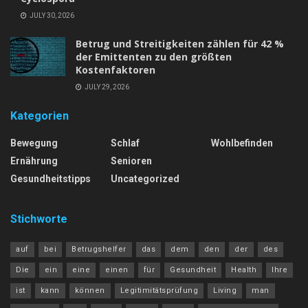
JULY 30, 2026
Betrug und Streitigkeiten zählen für 42 %
der Emittenten zu den größten
Kostenfaktoren
JULY 29, 2026
Kategorien
Bewegung
Schlaf
Wohlbefinden
Ernährung
Senioren
Gesundheitstipps
Uncategorized
Stichworte
auf
bei
Betrugshelfer
das
dem
den
der
des
Die
ein
eine
einen
für
Gesundheit
Health
Ihre
ist
kann
können
Legitimitätsprüfung
Living
man