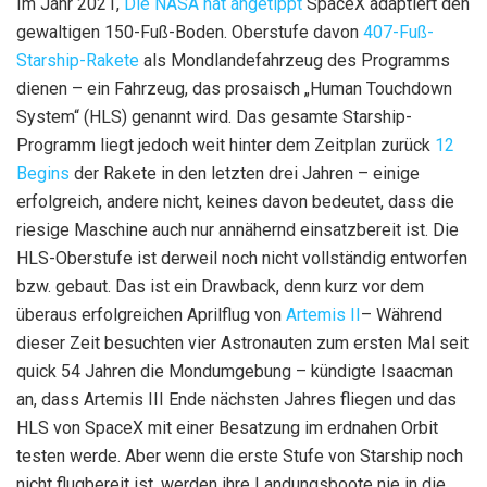
Im Jahr 2021,
Die NASA hat angetippt
SpaceX adaptiert den
gewaltigen 150-Fuß-Boden. Oberstufe davon
407-Fuß-
Starship-Rakete
als Mondlandefahrzeug des Programms
dienen – ein Fahrzeug, das prosaisch „Human Touchdown
System“ (HLS) genannt wird. Das gesamte Starship-
Programm liegt jedoch weit hinter dem Zeitplan zurück
12
Begins
der Rakete in den letzten drei Jahren – einige
erfolgreich, andere nicht, keines davon bedeutet, dass die
riesige Maschine auch nur annähernd einsatzbereit ist. Die
HLS-Oberstufe ist derweil noch nicht vollständig entworfen
bzw. gebaut. Das ist ein Drawback, denn kurz vor dem
überaus erfolgreichen Aprilflug von
Artemis II
– Während
dieser Zeit besuchten vier Astronauten zum ersten Mal seit
quick 54 Jahren die Mondumgebung – kündigte Isaacman
an, dass Artemis III Ende nächsten Jahres fliegen und das
HLS von SpaceX mit einer Besatzung im erdnahen Orbit
testen werde. Aber wenn die erste Stufe von Starship noch
nicht flugbereit ist, werden ihre Landungsboote nie in die