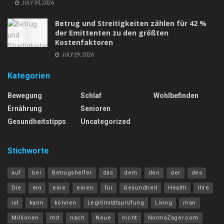
JULY 30, 2026
Betrug und Streitigkeiten zählen für 42 %
der Emittenten zu den größten
Kostenfaktoren
JULY 29, 2026
Kategorien
Bewegung
Schlaf
Wohlbefinden
Ernährung
Senioren
Gesundheitstipps
Uncategorized
Stichworte
auf
bei
Betrugshelfer
das
dem
den
der
des
Die
ein
eine
einen
für
Gesundheit
Health
Ihre
ist
kann
können
Legitimitätsprüfung
Living
man
Millionen
mit
nach
Neue
nicht
NormaZager.com