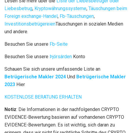
Lesen Sie mehr über die
Liste der Liebesbetrüger oder
Liebesbetrug
,
Kryptowährungssysteme
,
Täuschungen beim
Foreign exchange-Handel
,
Fb-Täuschungen
,
Investitionsbetrügereien
Täuschungen in sozialen Medien
und andere.
Besuchen Sie unsere
Fb-Seite
Besuchen Sie unsere
Þjórsárden
Konto
Schauen Sie sich unsere umfassende Liste an
Betrügerische Makler 2024
Und
Betrügerische Makler
2023
Hier
KOSTENLOSE BERATUNG ERHALTEN
Notiz
: Die Informationen in der nachfolgenden CRYPTO
EVIDENCE-Bewertung basieren auf vorhandenen CRYPTO
EVIDENCE-Bewertungen. Es ist wichtig, sich daran zu
erinnern, dass wir nicht für rechtliche Schritte des CRYPTO