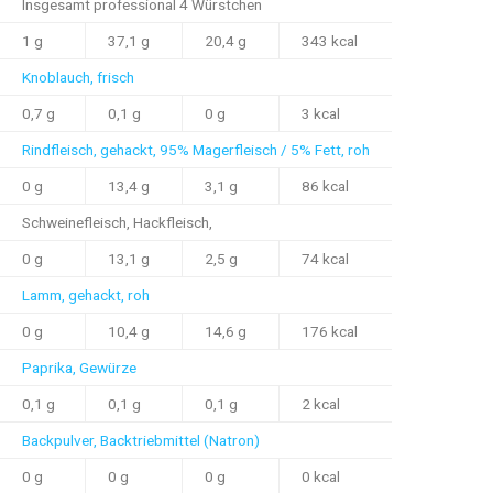
Insgesamt professional 4 Würstchen
1 g
37,1 g
20,4 g
343 kcal
Knoblauch, frisch
0,7 g
0,1 g
0 g
3 kcal
Rindfleisch, gehackt, 95% Magerfleisch / 5% Fett, roh
0 g
13,4 g
3,1 g
86 kcal
Schweinefleisch, Hackfleisch,
0 g
13,1 g
2,5 g
74 kcal
Lamm, gehackt, roh
0 g
10,4 g
14,6 g
176 kcal
Paprika, Gewürze
0,1 g
0,1 g
0,1 g
2 kcal
Backpulver, Backtriebmittel (Natron)
0 g
0 g
0 g
0 kcal