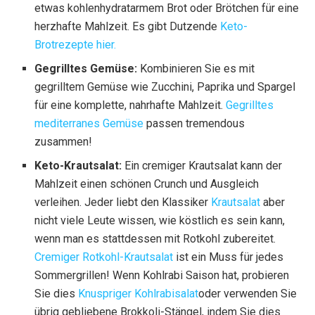
etwas kohlenhydratarmem Brot oder Brötchen für eine
herzhafte Mahlzeit. Es gibt Dutzende
Keto-
Brotrezepte hier.
Gegrilltes Gemüse:
Kombinieren Sie es mit
gegrilltem Gemüse wie Zucchini, Paprika und Spargel
für eine komplette, nahrhafte Mahlzeit.
Gegrilltes
mediterranes Gemüse
passen tremendous
zusammen!
Keto-Krautsalat:
Ein cremiger Krautsalat kann der
Mahlzeit einen schönen Crunch und Ausgleich
verleihen. Jeder liebt den Klassiker
Krautsalat
aber
nicht viele Leute wissen, wie köstlich es sein kann,
wenn man es stattdessen mit Rotkohl zubereitet.
Cremiger Rotkohl-Krautsalat
ist ein Muss für jedes
Sommergrillen! Wenn Kohlrabi Saison hat, probieren
Sie dies
Knuspriger Kohlrabisalat
oder verwenden Sie
übrig gebliebene Brokkoli-Stängel, indem Sie dies