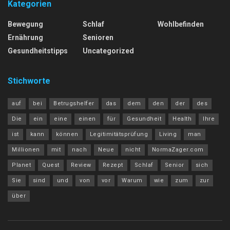
Kategorien
Bewegung
Schlaf
Wohlbefinden
Ernährung
Senioren
Gesundheitstipps
Uncategorized
Stichworte
auf
bei
Betrugshelfer
das
dem
den
der
des
Die
ein
eine
einen
für
Gesundheit
Health
Ihre
ist
kann
können
Legitimitätsprüfung
Living
man
Millionen
mit
nach
Neue
nicht
NormaZager.com
Planet
Quest
Review
Rezept
Schlaf
Senior
sich
Sie
sind
und
von
vor
Warum
wie
zum
zur
über