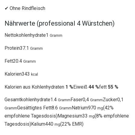
✔ Ohne Rindfleisch
Nährwerte (professional 4 Würstchen)
Nettokohlenhydrate
1
Gramm
Protein
37.1
Gramm
Fett
20.4
Gramm
Kalorien
343
kcal
Kalorien aus Kohlenhydraten
1 %
Eiweiß
44 %
fett
55 %
Gesamtkohlenhydrate
1.4
Faser
0,4
Zucker
0,1
Gramm
Gramm
Gesättigtes Fett
8.6
Natrium
970
(
42
%
Gramm
Gramm
mg
empfohlene Tagesdosis
)
Magnesium
33
(
8
% empfohlene
mg
Tagesdosis
)
Kalium
440
(
22
% EMR
)
mg