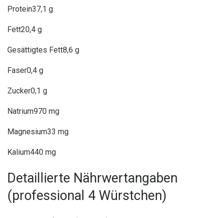
Protein
37,1 g
Fett
20,4 g
Gesättigtes Fett
8,6 g
Faser
0,4 g
Zucker
0,1 g
Natrium
970 mg
Magnesium
33 mg
Kalium
440 mg
Detaillierte Nährwertangaben
(professional 4 Würstchen)