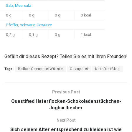
Salz, Meersalz
0 g
0 g
0 g
0 kcal
Pfeffer, schwarz, Gewürze
0,2 g
0,1 g
0 g
1 kcal
Gefällt dir dieses Rezept?
Teilen Sie es mit Ihren Freunden!
Tags:
BalkanCevapciciWürste
Cevapcici
KetoDietBlog
Previous Post
Questified Haferflocken-Schokoladenstückchen-
Joghurtbecher
Next Post
Sich seinem Alter entsprechend zu kleiden ist wie