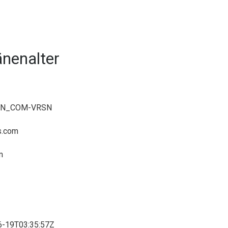
nenalter
AIN_COM-VRSN
s.com
m
06-19T03:35:57Z