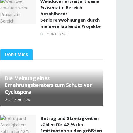
Wendover erweitert seine
Präsenz im Bereich
bezahlbarer
Seniorenwohnungen durch
mehrere laufende Projekte
4 MONTHS AGO
Don't Miss
Die Meinung eines
Ernährungsberaters zum Schutz vor
Cyclospora
JULY 30, 2026
Betrug und Streitigkeiten
zählen für 42 % der
Emittenten zu den größten