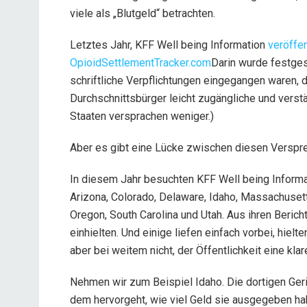
viele als „Blutgeld“ betrachten.
Letztes Jahr, KFF Well being Information
veröffen
OpioidSettlementTracker.com
Darin wurde festges
schriftliche Verpflichtungen eingegangen waren, d
Durchschnittsbürger leicht zugängliche und verst
Staaten versprachen weniger.)
Aber es gibt eine Lücke zwischen diesen Verspr
In diesem Jahr besuchten KFF Well being Inform
Arizona, Colorado, Delaware, Idaho, Massachuset
Oregon, South Carolina und Utah. Aus ihren Berich
einhielten. Und einige liefen einfach vorbei, hiel
aber bei weitem nicht, der Öffentlichkeit eine kla
Nehmen wir zum Beispiel Idaho. Die dortigen Geri
dem hervorgeht, wie viel Geld sie ausgegeben ha