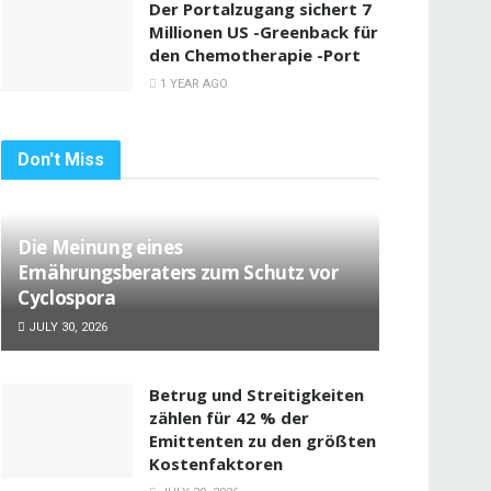
Der Portalzugang sichert 7
Millionen US -Greenback für
den Chemotherapie -Port
1 YEAR AGO
Don't Miss
Die Meinung eines
Ernährungsberaters zum Schutz vor
Cyclospora
JULY 30, 2026
Betrug und Streitigkeiten
zählen für 42 % der
Emittenten zu den größten
Kostenfaktoren